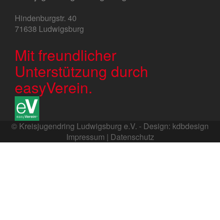
Hindenburgstr. 40
71638 Ludwigsburg
Mit freundlicher
Unterstützung durch
easyVerein.
© Kreisjugendring Ludwigsburg e.V. - Design:
kdbdesign
Impressum
|
Datenschutz