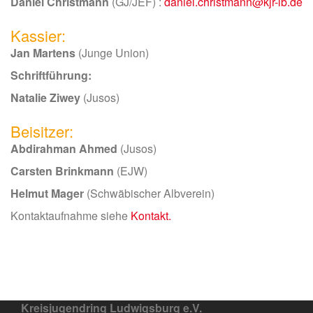
Daniel Christmann
(GJ/JEF) :
daniel.christmann@kjr-lb.de
Kassier:
Jan Martens
(Junge Union)
Schriftführung:
Natalie Ziwey
(Jusos)
Beisitzer:
Abdirahman Ahmed
(Jusos)
Carsten Brinkmann
(EJW)
Helmut Mager
(Schwäbischer Albverein)
Kontaktaufnahme siehe
Kontakt.
Kreisjugendring Ludwigsburg e.V.