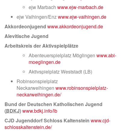
ejw Marbach
www.ejw-marbach.de
ejw Vaihingen/Enz
www.ejw-vaihingen.de
Akkordeonjugend
www.akkordeonjugend.de
Alevitische Jugend
Arbeitskreis der Aktivspielplätze
Abenteuerspielplatz Möglingen
www.abi-
moeglingen.de
Aktivspielplatz Weststadt (LB)
Robinsonspielplatz
Neckarweihingen
www.robinsonspielplatz-
neckarweihingen.de/
Bund der Deutschen Katholischen Jugend
(
BDKJ
)
www.bdkj.info/lb
CJD Jugenddorf Schloss Kaltenstein
www.cjd-
schlosskaltenstein.de/