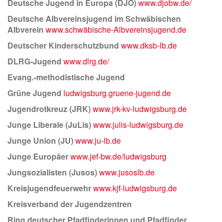
Deutsche Jugend in Europa (DJO)
www.djobw.de/
Deutsche Albvereinsjugend im Schwäbischen
Albverein
www.schwäbische-Albvereinsjugend.de
Deutscher Kinderschutzbund
www.dksb-lb.de
DLRG-Jugend
www.dlrg.de/
Evang.-methodistische Jugend
Grüne Jugend
ludwigsburg.gruene-jugend.de
Jugendrotkreuz (JRK)
www.jrk-kv-ludwigsburg.de
Junge Liberale (JuLis)
www.julis-ludwigsburg.de
Junge Union (JU)
www.ju-lb.de
Junge Europäer
www.jef-bw.de/ludwigsburg
Jungsozialisten (Jusos)
www.jusoslb.de
Kreisjugendfeuerwehr
www.kjf-ludwigsburg.de
Kreisverband der Jugendzentren
Ring deutscher Pfadfinderinnen und Pfadfinder