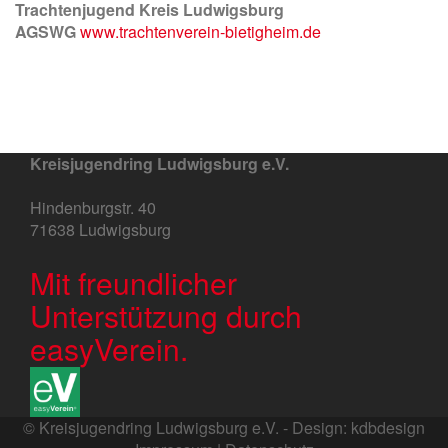
Trachtenjugend Kreis Ludwigsburg
AGSWG
www.trachtenverein-bietigheim.de
Kreisjugendring Ludwigsburg e.V.
Hindenburgstr. 40
71638 Ludwigsburg
Mit freundlicher
Unterstützung durch
easyVerein.
© Kreisjugendring Ludwigsburg e.V. - Design:
kdbdesign